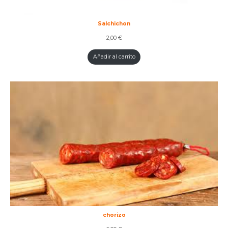
Salchichon
2,00
€
Añadir al carrito
chorizo